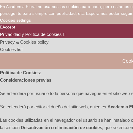
En Academia Floral no usamos las cookies para nada, pero estamos obli
perseguirte para siempre con publicidad, etc. Esperamos poder segui
Cookies settings
Accept
Privacidad y Política de cookies
Privacy & Cookies policy
Cookies list
Cook
Política de Cookies:
Consideraciones previas
Se entenderá por usuario toda persona que navegue en el sitio web 
Se entenderá por editor el dueño del sitio web, quien es
Academia Fl
Las cookies utilizadas en el navegador del usuario se han instalado 
la sección
Desactivación o eliminación de cookies,
que se encuent