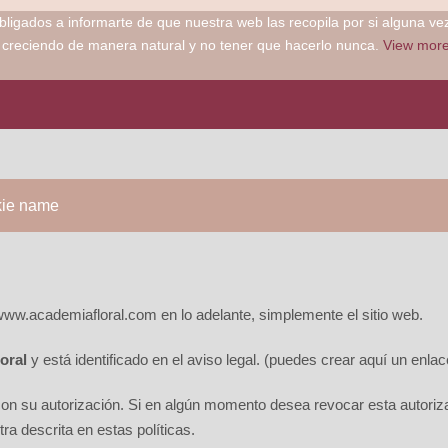
gados a informarte de que nuestra web las recopila por si alguna vez n
r creciendo de manera natural y no tener que hacerlo nunca.
View mor
ie name
www.academiafloral.com en lo adelante, simplemente el sitio web.
oral
y está identificado en el aviso legal.
(puedes crear aquí un enlace 
con su autorización. Si en algún momento desea revocar esta autoriza
ra descrita en estas políticas.