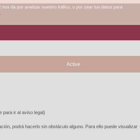
os da por analizar nuestro tráfico, o por usar tus datos para
e
Active
para ir al aviso legal)
ción, podrá hacerlo sin obstáculo alguno. Para ello puede visualizar