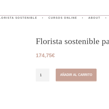
LORISTA SOSTENIBLE
CURSOS ONLINE
ABOUT
Florista sostenible p
174,75
€
Florista
AÑADIR AL CARRITO
sostenible
parte
2
cantidad